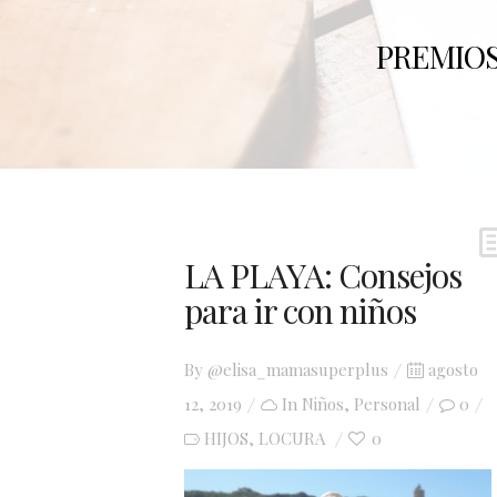
MIS
LA PLAYA: Consejos
para ir con niños
Posted
By
@elisa_mamasuperplus
agosto
on
12, 2019
In
Niños
,
Personal
0
HIJOS
LOCURA
0
,