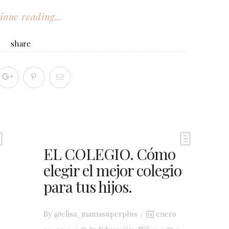
inue reading...
share
EL COLEGIO. Cómo
elegir el mejor colegio
para tus hijos.
Posted
By
@elisa_mamasuperplus
enero