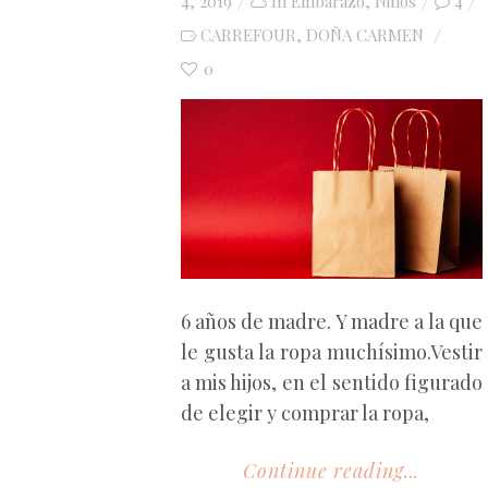
on
4, 2019
In
Embarazo
,
Niños
4
CARREFOUR
DOÑA CARMEN
,
0
6 años de madre. Y madre a la que
le gusta la ropa muchísimo.Vestir
a mis hijos, en el sentido figurado
de elegir y comprar la ropa,
Continue reading...