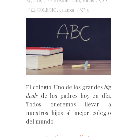
on
24, 2019
In
Educación
,
Niños
2
COLEGIO
crianza
0
,
El colegio. Uno de los grandes
big
deals
de los padres hoy en día.
Todos queremos llevar a
nuestros hijos al mejor colegio
del mundo.