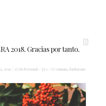
2018. Gracias por tanto.
2, 2019
In
Personal
1
crianza
Embarazo
,