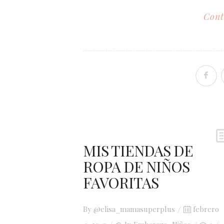
Cont
MIS TIENDAS DE
ROPA DE NIÑOS
FAVORITAS
Posted
By
@elisa_mamasuperplus
febrero