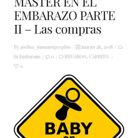
MASTER EN EL
EMBARAZO PARTE
II – Las compras
Posted
By
@elisa_mamasuperplus
marzo 28, 2018
on
In
Embarazo
0
BUGABOO
CARRITO
,
0