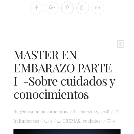
MASTER EN
EMBARAZO PARTE
I -Sobre cuidados y
conocimientos
Posted
By
@elisa_mamasuperplus
marzo 28, 2018
on
In
Embarazo
4
CREMAS
cuidados
0
,