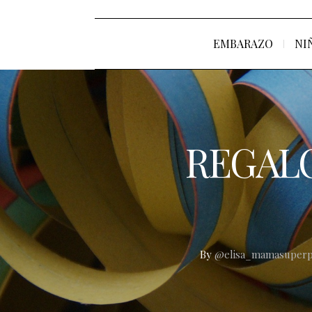
EMBARAZO
NI
REGALO
By
@elisa_mamasuperp