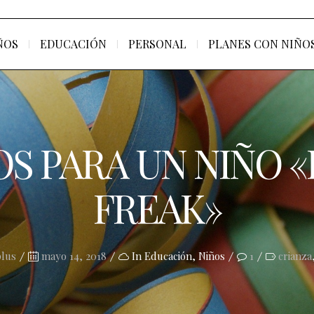
ÑOS
EDUCACIÓN
PERSONAL
PLANES CON NIÑO
S PARA UN NIÑO 
FREAK»
Posted
lus
mayo 14, 2018
In
Educación
,
Niños
1
crianza
on