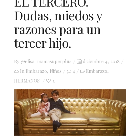
EL TERCERO.
Dudas, miedos y
razones para un
tercer hijo.
Posted
By
@elisa_mamasuperplus
diciembre 4, 2018
on
In
Embarazo
,
Niños
4
Embarazo
,
HERMANOS
0