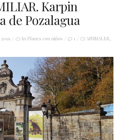
ILIAR. Karpin
a de Pozalagua
 2019
In
Planes con niños
1
ANIMALES
,