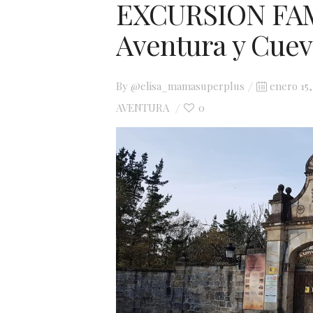
EXCURSION FAM
Aventura y Cuev
Posted
By
@elisa_mamasuperplus
enero 15,
on
AVENTURA
0