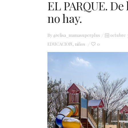
EL PARQUE. De l
no hay.
Posted
By
@elisa_mamasuperplus
octubre 
on
EDUCACION
niños
0
,