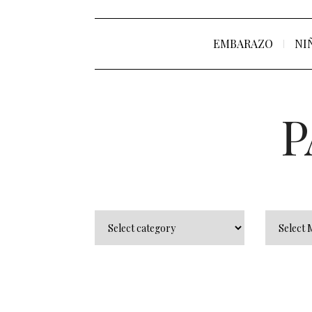
EMBARAZO
NI
P